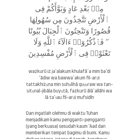
i
n
مِنۢ بَعْدِ عَادٍ وَبَوَّأَكُمْ فِى
A
l
ٱلْأَرْضِ تَتَّخِذُونَ مِن سُهُولِهَا
J
a
قُصُورًا وَتَنْحِتُونَ ٱلْجِبَالَ بُيُوتًا
b
r
ۖ فَٱذْكُرُوٓا۟ ءَالَآءَ ٱللَّهِ وَلَا
I
s
تَعْثَوْا۟ فِى ٱلْأَرْضِ مُفْسِدِينَ
l
a
m
ważkurū iż ja’alakum khulafā`a mim ba’di
i
‘ādiw wa bawwa`akum fil-arḍi
c
S
tattakhiżụna min suhụlihā quṣụraw wa tan-
c
ḥitụnal-jibāla buyụtā, fażkurū ālā`allāhi wa
h
lā ta’ṡau fil-arḍi mufsidīn
o
o
l
Dan ingatlah olehmu di waktu Tuhan
menjadikam kamu pengganti-pengganti
(yang berkuasa) sesudah kaum ‘Aad dan
memberikan tempat bagimu di bumi. Kamu