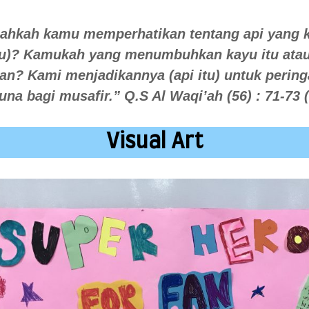
ahkah kamu memperhatikan tentang api yang 
u)? Kamukah yang menumbuhkan kayu itu ata
? Kami menjadikannya (api itu) untuk pering
na bagi musafir.” Q.S Al Waqi’ah (56) : 71-73 
Visual Art