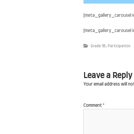
[meta_gallery_carousel i
[meta_gallery_carousel i
,
Grade 1B
Participation
Leave a Reply
Your email address will no
Comment
*