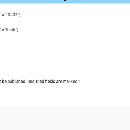
d=”10403″]
d=”9536″]
t be published.
Required fields are marked
*