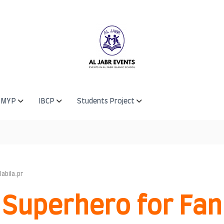
BMYP
IBCP
Students Project
labila.pr
Superhero for Fan