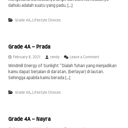
r
a
dahulu adalah suatu yang padu, […]
d
e
,
Grade 4A
Lifestyle Choices
4
A
–
R
a
Grade 4A – Prada
i
d
e
o
February 8, 2021
cendy
Leave a Comment
n
n
Windmill Energy of Sunlight “Dialah Tuhan yang menjadikan
G
kamu dapat berjalan di daratan, (berlayar) di lautan.
r
a
Sehingga apabila kamu berada […]
d
e
,
Grade 4A
Lifestyle Choices
4
A
–
P
r
Grade 4A – Nayra
a
d