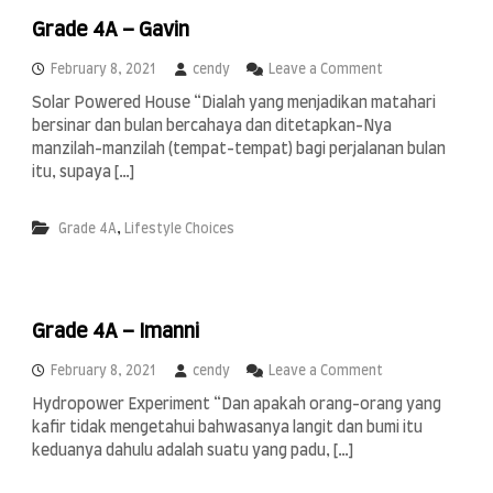
a
Grade 4A – Gavin
d
i
a
o
February 8, 2021
cendy
Leave a Comment
n
Solar Powered House “Dialah yang menjadikan matahari
G
bersinar dan bulan bercahaya dan ditetapkan-Nya
r
a
manzilah-manzilah (tempat-tempat) bagi perjalanan bulan
d
itu, supaya […]
e
4
A
,
Grade 4A
Lifestyle Choices
–
G
a
v
i
Grade 4A – Imanni
n
o
February 8, 2021
cendy
Leave a Comment
n
Hydropower Experiment “Dan apakah orang-orang yang
G
kafir tidak mengetahui bahwasanya langit dan bumi itu
r
a
keduanya dahulu adalah suatu yang padu, […]
d
e