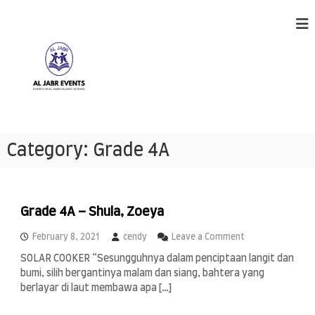
S
k
i
p
t
o
c
o
n
A
E
t
v
l
Category:
Grade 4A
e
e
J
n
n
a
t
t
s
b
h
r
Grade 4A – Shula, Zoeya
a
E
p
o
February 8, 2021
cendy
Leave a Comment
p
v
n
e
SOLAR COOKER “Sesungguhnya dalam penciptaan langit dan
e
G
n
bumi, silih bergantinya malam dan siang, bahtera yang
r
n
i
a
berlayar di laut membawa apa […]
n
t
d
g
s
e