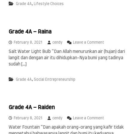
i
,
Grade 4A
Lifestyle Choices
4
n
A
A
–
l
S
J
h
a
Grade 4A – Raina
u
b
l
r
a
o
February 8, 2021
cendy
Leave a Comment
I
,
n
s
Salt Water Light Bulb “Dan Allah menurunkan air (hujan) dari
Z
G
l
langit dan dengan air itu dihidupkan-Nya bumi yang tadinya
o
r
a
e
a
sudah […]
m
y
d
i
a
e
c
,
Grade 4A
Social Entrepreneurship
4
S
A
c
–
h
R
o
a
o
Grade 4A – Raiden
i
l
n
a
o
February 8, 2021
cendy
Leave a Comment
n
Water Fountain “Dan apakah orang-orang yang kafir tidak
G
mengetahui bahwasanya langit dan bumi itu keduanya