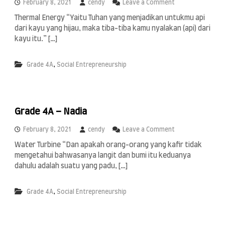
a
o
February 8, 2021
cendy
Leave a Comment
n
Thermal Energy “Yaitu Tuhan yang menjadikan untukmu api
G
dari kayu yang hijau, maka tiba-tiba kamu nyalakan (api) dari
r
a
kayu itu.” […]
d
e
,
Grade 4A
Social Entrepreneurship
4
A
–
N
a
Grade 4A – Nadia
y
r
a
o
February 8, 2021
cendy
Leave a Comment
n
Water Turbine “Dan apakah orang-orang yang kafir tidak
G
mengetahui bahwasanya langit dan bumi itu keduanya
r
a
dahulu adalah suatu yang padu, […]
d
e
,
Grade 4A
Social Entrepreneurship
4
A
–
N