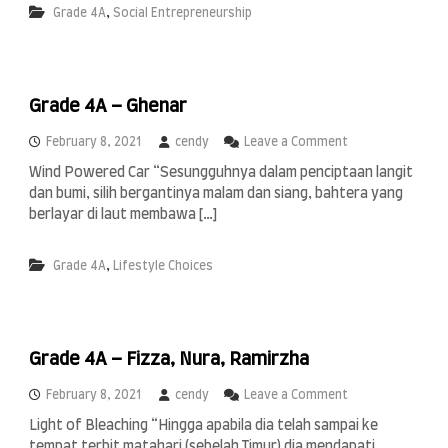
,
Grade 4A
Social Entrepreneurship
4
A
–
I
m
Grade 4A – Ghenar
a
n
n
o
February 8, 2021
cendy
Leave a Comment
i
n
Wind Powered Car “Sesungguhnya dalam penciptaan langit
G
dan bumi, silih bergantinya malam dan siang, bahtera yang
r
a
berlayar di laut membawa […]
d
e
,
Grade 4A
Lifestyle Choices
4
A
–
G
h
Grade 4A – Fizza, Nura, Ramirzha
e
n
a
o
February 8, 2021
cendy
Leave a Comment
r
n
Light of Bleaching “Hingga apabila dia telah sampai ke
G
tempat terbit matahari (sebelah Timur) dia mendapati